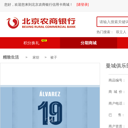
您好，欢迎您来到北京农商银行信用卡商城！
[请登录]
热门搜索：
双立人
积分换礼
分期商城
精致生活
> 家纺 >
被子
曼城俱乐
商品编号：
商 城 价：
商户电话：
已 售：
商户资质：