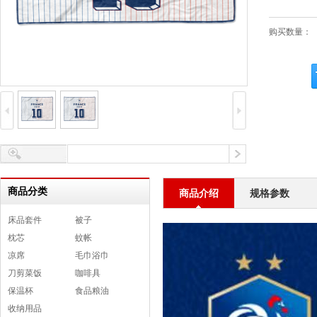
购买数量：
商品分类
商品介绍
规格参数
床品套件
被子
枕芯
蚊帐
凉席
毛巾浴巾
刀剪菜饭
咖啡具
保温杯
食品粮油
收纳用品