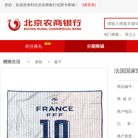
您好，欢迎您来到北京农商银行信用卡商城！
[请登录]
热门搜索：
双立人
积分换礼
分期商城
精致生活
> 家纺 >
被子
法国国家
商品编号：
商 城 价：
商户电话：
已 售：
商户资质：