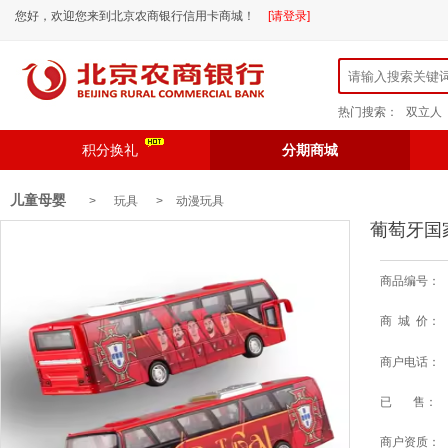
您好，欢迎您来到北京农商银行信用卡商城！
[请登录]
热门搜索：
双立人
积分换礼
分期商城
儿童母婴
> 玩具 >
动漫玩具
葡萄牙国
商品编号：
商 城 价：
商户电话：
已 售：
商户资质：