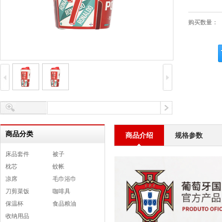
购买数量：
商品分类
商品介绍
规格参数
床品套件
被子
枕芯
蚊帐
凉席
毛巾浴巾
刀剪菜饭
咖啡具
保温杯
食品粮油
收纳用品