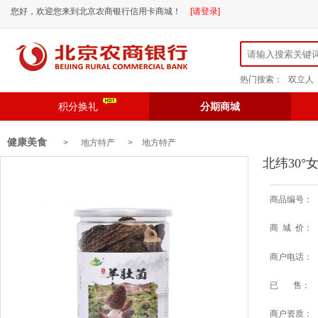
您好，欢迎您来到北京农商银行信用卡商城！
[请登录]
热门搜索：
双立人
积分换礼
分期商城
健康美食
> 地方特产 >
地方特产
北纬30°
商品编号：
商 城 价：
商户电话：
已 售：
商户资质：