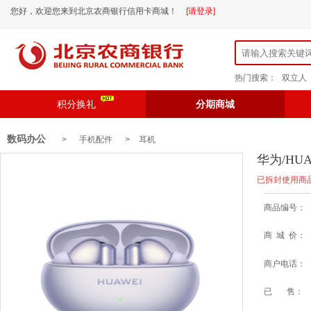
您好，欢迎您来到北京农商银行信用卡商城！
[请登录]
热门搜索：
双立人
积分换礼
分期商城
数码办公
> 手机配件 >
耳机
华为/HUA
已拆封使用商
商品编号：
商 城 价：
商户电话：
已 售：