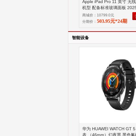
Apple iPad Pro 11 英寸 
机型 配备标准玻璃面板 202
256GB 银色 MDWL4CH/A
商城价：10799.0元
M5 芯片 配备标准玻璃面板
503.95元*24期
分期价：
智能设备
华为 HUAWEI WATCH GT 
表 （46mm）幻夜黑 黑色